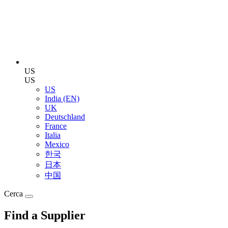
US
US
US
India (EN)
UK
Deutschland
France
Italia
Mexico
한국
日本
中国
Cerca
Find a Supplier