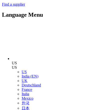
Find a supplier
Language Menu
US
US
US
India (EN)
UK
Deutschland
France
Italia
Mexico
한국
日本