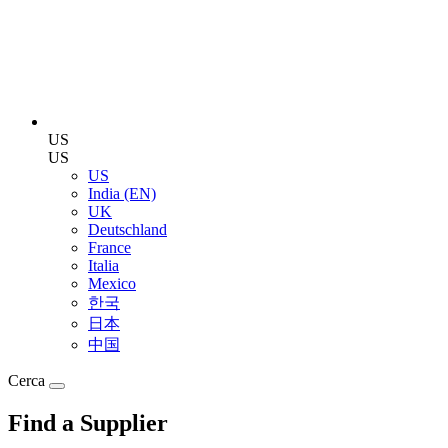
US
US
US
India (EN)
UK
Deutschland
France
Italia
Mexico
한국
日本
中国
Cerca
Find a Supplier