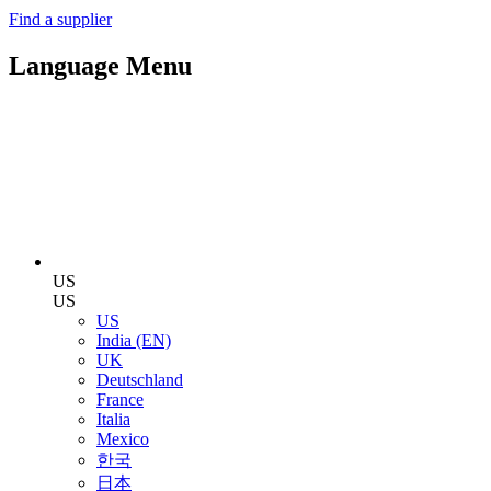
Find a supplier
Language Menu
US
US
US
India (EN)
UK
Deutschland
France
Italia
Mexico
한국
日本