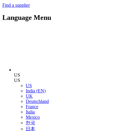
Find a supplier
Language Menu
US
US
US
India (EN)
UK
Deutschland
France
Italia
Mexico
한국
日本