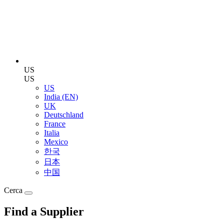
US
US
US
India (EN)
UK
Deutschland
France
Italia
Mexico
한국
日本
中国
Cerca
Find a Supplier