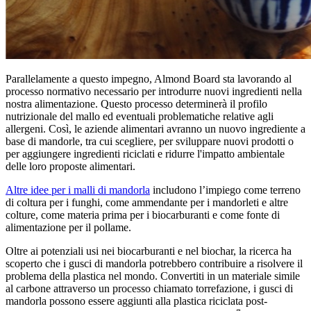
Parallelamente a questo impegno, Almond Board sta lavorando al
processo normativo necessario per introdurre nuovi ingredienti nella
nostra alimentazione. Questo processo determinerà il profilo
nutrizionale del mallo ed eventuali problematiche relative agli
allergeni. Così, le aziende alimentari avranno un nuovo ingrediente a
base di mandorle, tra cui scegliere, per sviluppare nuovi prodotti o
per aggiungere ingredienti riciclati e ridurre l'impatto ambientale
delle loro proposte alimentari.
Altre idee per i malli di mandorla
includono l’impiego come terreno
di coltura per i funghi, come ammendante per i mandorleti e altre
colture, come materia prima per i biocarburanti e come fonte di
alimentazione per il pollame.
Oltre ai potenziali usi nei biocarburanti e nel biochar, la ricerca ha
scoperto che i gusci di mandorla potrebbero contribuire a risolvere il
problema della plastica nel mondo. Convertiti in un materiale simile
al carbone attraverso un processo chiamato torrefazione, i gusci di
mandorla possono essere aggiunti alla plastica riciclata post-