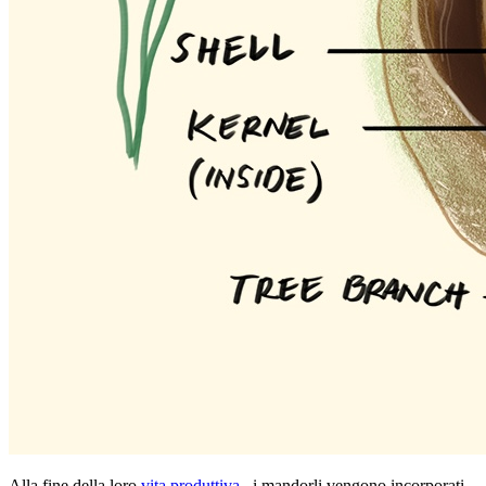
Alla fine della loro
vita produttiva
, i mandorli vengono incorporati