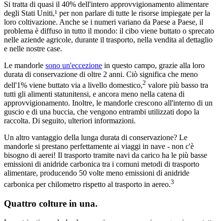
Si tratta di quasi il 40% dell'intero approvvigionamento alimentare
degli Stati Uniti,¹ per non parlare di tutte le risorse impiegate per la
loro coltivazione. Anche se i numeri variano da Paese a Paese, il
problema è diffuso in tutto il mondo: il cibo viene buttato o sprecato
nelle aziende agricole, durante il trasporto, nella vendita al dettaglio
e nelle nostre case.
Le mandorle
sono un'eccezione
in questo campo, grazie alla loro
durata di conservazione di oltre 2 anni. Ciò significa che meno
2
dell'1% viene buttato via a livello domestico,
valore più basso tra
tutti gli alimenti statunitensi, e ancora meno nella catena di
approvvigionamento. Inoltre, le mandorle crescono all'interno di un
guscio e di una buccia, che vengono entrambi utilizzati dopo la
raccolta. Di seguito, ulteriori informazioni.
Un altro vantaggio della lunga durata di conservazione? Le
mandorle si prestano perfettamente ai viaggi in nave - non c'è
bisogno di aerei! Il trasporto tramite navi da carico ha le più basse
emissioni di anidride carbonica tra i comuni metodi di trasporto
alimentare, producendo 50 volte meno emissioni di anidride
3
carbonica per chilometro rispetto al trasporto in aereo.
Quattro colture in una.