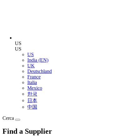
US
US
US
India (EN)
UK
Deutschland
France
Italia
Mexico
한국
日本
中国
Cerca
Find a Supplier