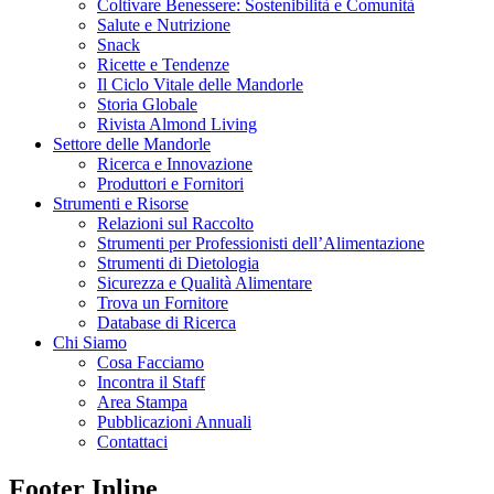
Coltivare Benessere: Sostenibilità e Comunità
Salute e Nutrizione
Snack
Ricette e Tendenze
Il Ciclo Vitale delle Mandorle
Storia Globale
Rivista Almond Living
Settore delle Mandorle
Ricerca e Innovazione
Produttori e Fornitori
Strumenti e Risorse
Relazioni sul Raccolto
Strumenti per Professionisti dell’Alimentazione
Strumenti di Dietologia
Sicurezza e Qualità Alimentare
Trova un Fornitore
Database di Ricerca
Chi Siamo
Cosa Facciamo
Incontra il Staff
Area Stampa
Pubblicazioni Annuali
Contattaci
Footer Inline