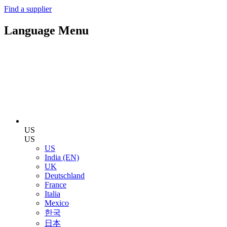
Find a supplier
Language Menu
US
US
US
India (EN)
UK
Deutschland
France
Italia
Mexico
한국
日本