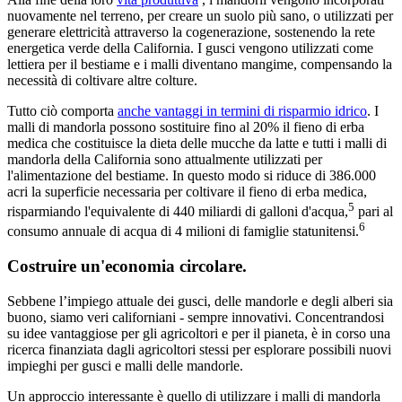
nuovamente nel terreno, per creare un suolo più sano, o utilizzati per
generare elettricità attraverso la cogenerazione, sostenendo la rete
energetica verde della California. I gusci vengono utilizzati come
lettiera per il bestiame e i malli diventano mangime, compensando la
necessità di coltivare altre colture.
Tutto ciò comporta
anche vantaggi in termini di risparmio idrico
. I
malli di mandorla possono sostituire fino al 20% il fieno di erba
medica che costituisce la dieta delle mucche da latte e tutti i malli di
mandorla della California sono attualmente utilizzati per
l'alimentazione del bestiame. In questo modo si riduce di 386.000
acri la superficie necessaria per coltivare il fieno di erba medica,
5
risparmiando l'equivalente di 440 miliardi di galloni d'acqua,
pari al
6
consumo annuale di acqua di 4 milioni di famiglie statunitensi.
Costruire un'economia circolare.
Sebbene l’impiego attuale dei gusci, delle mandorle e degli alberi sia
buono, siamo veri californiani - sempre innovativi. Concentrandosi
su idee vantaggiose per gli agricoltori e per il pianeta, è in corso una
ricerca finanziata dagli agricoltori stessi per esplorare possibili nuovi
impieghi per gusci e malli delle mandorle.
Un approccio interessante è quello di utilizzare i malli di mandorla