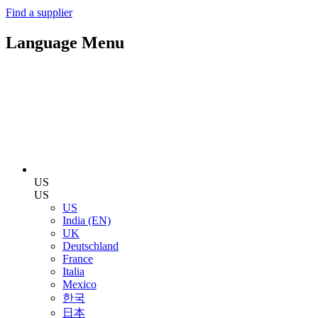
Find a supplier
Language Menu
US
US
US
India (EN)
UK
Deutschland
France
Italia
Mexico
한국
日本