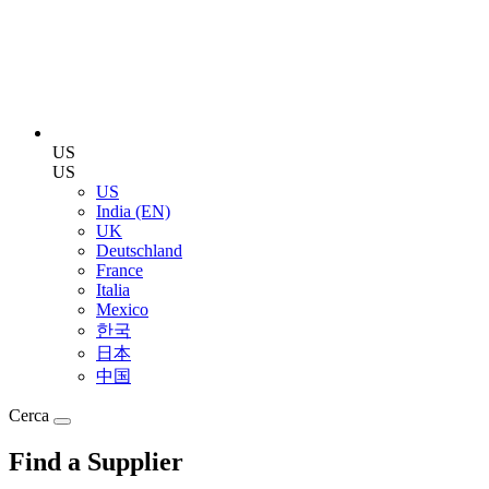
US
US
US
India (EN)
UK
Deutschland
France
Italia
Mexico
한국
日本
中国
Cerca
Find a Supplier