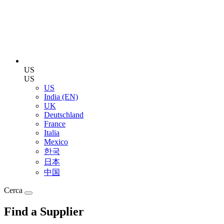
US
US
US
India (EN)
UK
Deutschland
France
Italia
Mexico
한국
日本
中国
Cerca
Find a Supplier