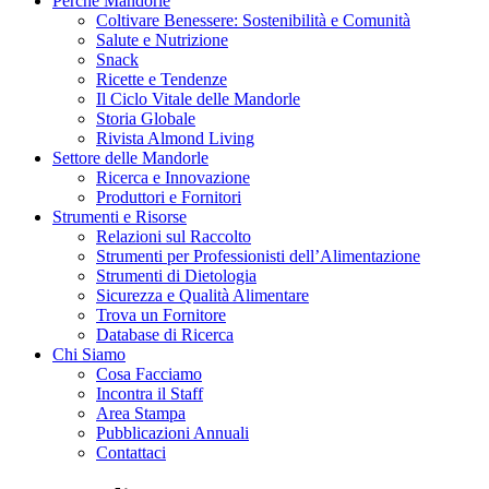
Perché Mandorle
Coltivare Benessere: Sostenibilità e Comunità
Salute e Nutrizione
Snack
Ricette e Tendenze
Il Ciclo Vitale delle Mandorle
Storia Globale
Rivista Almond Living
Settore delle Mandorle
Ricerca e Innovazione
Produttori e Fornitori
Strumenti e Risorse
Relazioni sul Raccolto
Strumenti per Professionisti dell’Alimentazione
Strumenti di Dietologia
Sicurezza e Qualità Alimentare
Trova un Fornitore
Database di Ricerca
Chi Siamo
Cosa Facciamo
Incontra il Staff
Area Stampa
Pubblicazioni Annuali
Contattaci