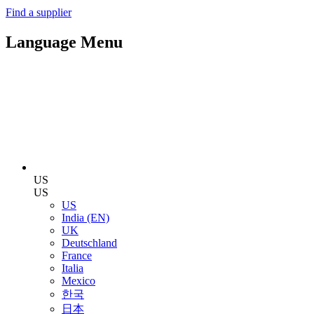
Find a supplier
Language Menu
US
US
US
India (EN)
UK
Deutschland
France
Italia
Mexico
한국
日本