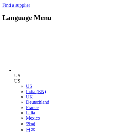
Find a supplier
Language Menu
US
US
US
India (EN)
UK
Deutschland
France
Italia
Mexico
한국
日本