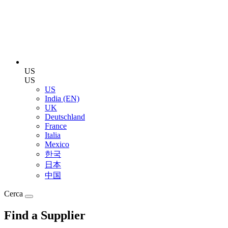
US
US
US
India (EN)
UK
Deutschland
France
Italia
Mexico
한국
日本
中国
Cerca
Find a Supplier